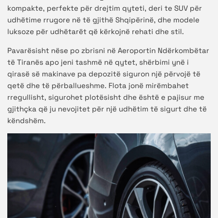
kompakte, perfekte për drejtim qyteti, deri te SUV për
udhëtime rrugore në të gjithë Shqipërinë, dhe modele
luksoze për udhëtarët që kërkojnë rehati dhe stil.
Pavarësisht nëse po zbrisni në Aeroportin Ndërkombëtar
të Tiranës apo jeni tashmë në qytet, shërbimi ynë i
qirasë së makinave pa depozitë siguron një përvojë të
qetë dhe të përballueshme. Flota jonë mirëmbahet
rregullisht, sigurohet plotësisht dhe është e pajisur me
gjithçka që ju nevojitet për një udhëtim të sigurt dhe të
këndshëm.