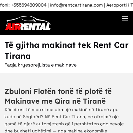
| info@rentcartirana.com | Aeroporti i Tiranës, Shqipëri | Pa
Të gjitha makinat tek Rent Car
Tirana
Faqja kryesore
|
Lista e makinave
Zbuloni Flotën tonë të plotë të
Makinave me Qira në Tiranë
Dëshironi të merrni me qira një makinë në Tiranë apo
kudo në Shqipëri? Në Rent Car Tirana, ne ofrojmë një
gamë të gjerë automjetesh që i përshtaten çdo nevoje
dhe buxheti udhëtimi — nga makina ekonomike