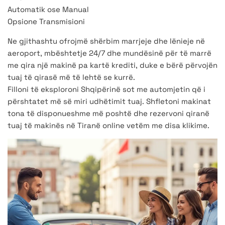
Automatik ose Manual
Opsione Transmisioni
Ne gjithashtu ofrojmë shërbim marrjeje dhe lënieje në
aeroport, mbështetje 24/7 dhe mundësinë për të marrë
me qira një makinë pa kartë krediti, duke e bërë përvojën
tuaj të qirasë më të lehtë se kurrë.
Filloni të eksploroni Shqipërinë sot me automjetin që i
përshtatet më së miri udhëtimit tuaj. Shfletoni makinat
tona të disponueshme më poshtë dhe rezervoni qiranë
tuaj të makinës në Tiranë online vetëm me disa klikime.