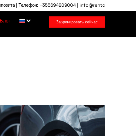
Телефон: +355694809004 | info@rentcartirana.com | Аэропорт 
Блог
Забронировать сейчас