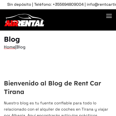
n depósito | Teléfono: +355694809004 | info@rentcartirana.co
Blog
Home
|
Blog
Bienvenido al Blog de Rent Car
Tirana
ChatGPT
Nuestro blog es tu fuente confiable para todo lo
said:
relacionado con el alquiler de coches en Tirana y viajar
por Albania. Aquí encontrarás artículos prácticos,