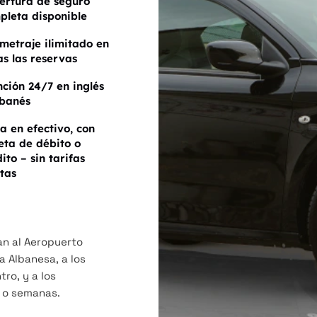
ertura de seguro
pleta disponible
ometraje ilimitado en
as las reservas
nción 24/7 en inglés
lbanés
a en efectivo, con
jeta de débito o
ito – sin tarifas
ltas
an al Aeropuerto
ra Albanesa, a los
tro, y a los
s o semanas.