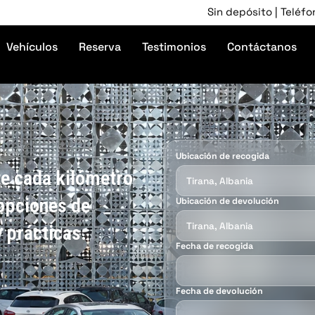
Sin depósito | Teléfono: +3556948090
Vehículos
Reserva
Testimonios
Contáctanos
Ubicación de recogida
te cada kilómetro
opciones de
Ubicación de devolución
 prácticas.
Fecha de recogida
Fecha de devolución