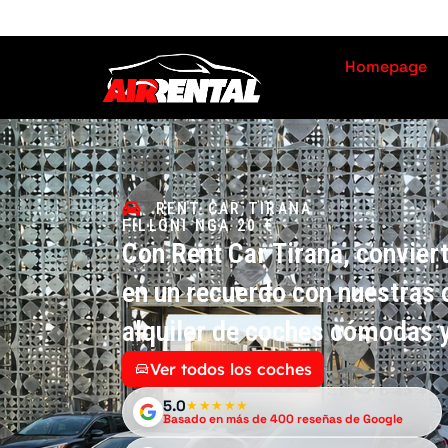
Homepage
RENT CAR TIRANA
FILLONI NGA 20 €
Con Rent Car Tirana, convier
en un recuerdo con nuestras 
alquiler de coches cómodas y
Ver todos los coches
5.0
★★★★★
Basado en más de 400 reseñas de Google