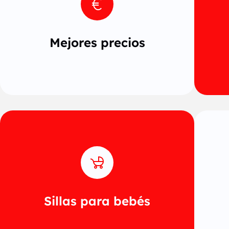
Rent Car Tirana te ofrece los
mejores precios del mercado junto
con la mejor calidad.
Mejores precios
Hemos pensado en cada una de
tus necesidades, tu viaje será un
milagro.
Sillas para bebés