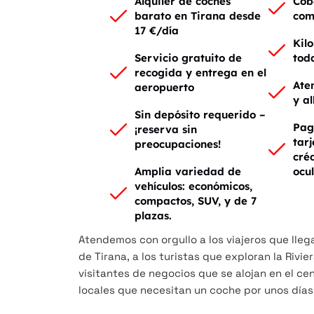
Alquiler de coches
Cob
barato en Tirana desde
com
17 €/día
Kil
Servicio gratuito de
tod
recogida y entrega en el
Ate
aeropuerto
y a
Sin depósito requerido –
Pag
¡reserva sin
tar
preocupaciones!
créd
Amplia variedad de
ocu
vehículos: económicos,
compactos, SUV, y de 7
plazas.
Atendemos con orgullo a los viajeros que lleg
de Tirana, a los turistas que exploran la Rivie
visitantes de negocios que se alojan en el cen
locales que necesitan un coche por unos día