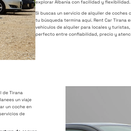
explorar Albania con facilidad y flexibilidad.
Si buscas un servicio de alquiler de coches 
tu búsqueda termina aquí. Rent Car Tirana e
vehículos de alquiler para locales y turistas,
perfecto entre confiabilidad, precio y atenci
l de Tirana
planees un viaje
lar un coche en
servicios de