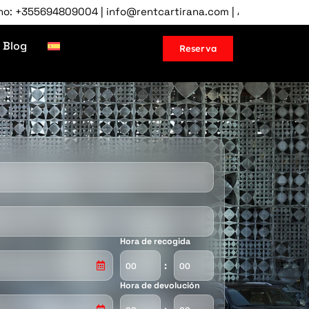
04 | info@rentcartirana.com | Aeropuerto de Tirana, Albania 
Blog
Reserva
Hora de recogida
:
Hora de devolución